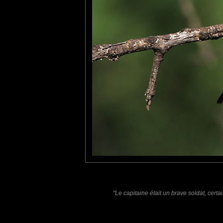
Anita B
: 20/08/2015
Superbe oiseau aux couleurs étonnantes. Tout y est ! c'est top
Roger Dekert
: 20/08/2015
En tant que moucheron, je ne trainerais pas autour de lui, il doit 
En attendant, il est magnifique...
Laisser un commentaire
Nom
(
E-mail
Site 
"Le capitaine était un brave soldat, cert
Sauvegarder les infos