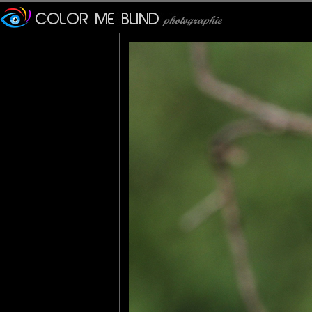
evelyne dubos
: 30/07/2015
Superbe capture, j'aime bcp ses couleurs. Cadrage, netteté, jeu 
Gaya Nature
: 31/07/2015
Magnifique capture!
Albert
: 02/08/2015
Superbe shot, couleurs et netteté
JMS*
: 05/08/2015
Magnifique ce guêpier là... il a l'oeil vif, ça veut dire aussi que la
Fanny
: 08/08/2015
Belle prise, et très belle oiseau !