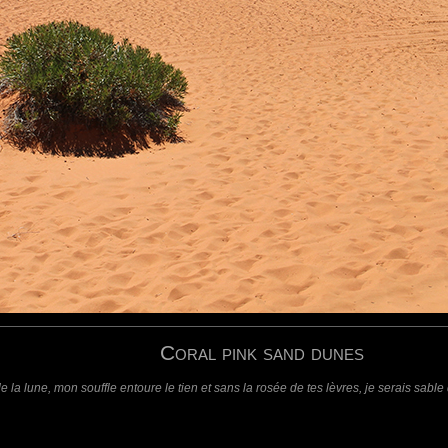
.
are hikers present. Nice one.
requis)
(requis - ne sera pas affiché)
Web
Coral pink sand dunes
la lune, mon souffle entoure le tien et sans la rosée de tes lèvres, je serais sable