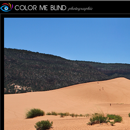
Furax
: 01/07/2015
Photo prise dans le "Coral Pink Sand Dunes State Park", situé d
Les montagnes Moquith à l'Est et les montagnes Moccasin au nor
Le sable provient de l'érosion des roches ("Grès de Navajo" d
Ces dunes aux teintes "corail" sont âgées de 10000 à 15000 an