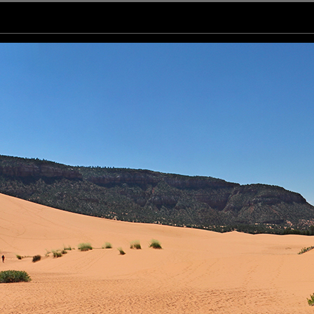
ans l'Utah à 64 km du parc national de Zion.
d entourent le site.
e couleur rose) quand le vent passe entre les deux chaînes de montagnes.
s.