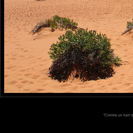
Pancho
: 01/07/2015
Magnifique ce paysage. Les randonneurs parraissent tout petits
RobertB
: 02/07/2015
You can really get an idea how large the dunes are when there 
Laisser un commentaire
Nom
(
E-mail
Site 
"Comme un halo de 
Sauvegarder les infos