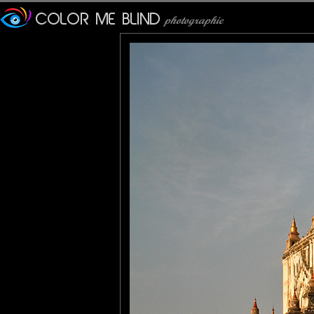
presque cubique.
L'ensemble est couvert de s
La plate-forme servait de m
des pièces ménagées sur d
Tatiana
: 22/06/2015
Magnifique architecture au 
Gaya Nature
: 23/06/2015
Magnifique! et dans ce
d'importance et de beauté.
RobertB
: 23/06/2015