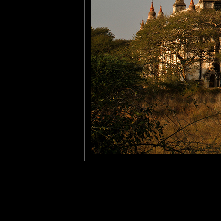
Spectacular. Incredible pie
Lannic
: 23/06/2015
Tu as parfaitement raison e
Je crois bien que je vais fin
Laisser un commentaire
Nom
(
E-mail
Site 
Sauvegarder les infos