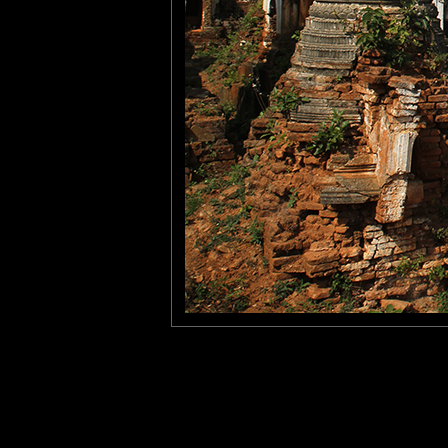
evelyne dubos
: 18/06/2015
Un site envoutant que j'ai adoré! Très belle compo et couleurs.
Pastelle
: 20/06/2015
Fantastique. Et les enfants en cerise sur le gâteau...
Laisser un commentaire
Nom
(
E-mail
Site 
Sauvegarder les infos