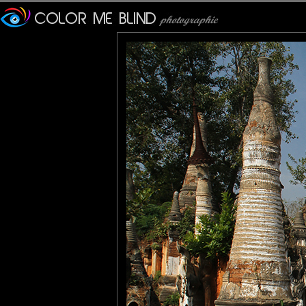
Furax
: 16/06/2015
Photo de deux enfants galopant sur le site de la pagode Shwe In
Ce site sublime compte plus de 1000 stupas construits entre le
Lannic
: 16/06/2015
Un site que je n'avais pas eu la chance de voir lors de mon pas
Merci donc pour cette belle petite séance de rattrapage.
Tatiana
: 17/06/2015
Superbe teintes et lumière en plus d'une belle scène de vie !
RobertB
: 17/06/2015
Nature has not been kind to these structures, yet they still stand
Gaya Nature
: 17/06/2015
Ouah! les couleurs sont magnifiques!