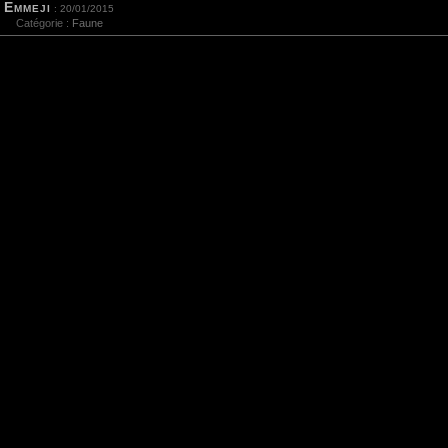
Emmeji
: 20/01/2015
Catégorie :
Faune