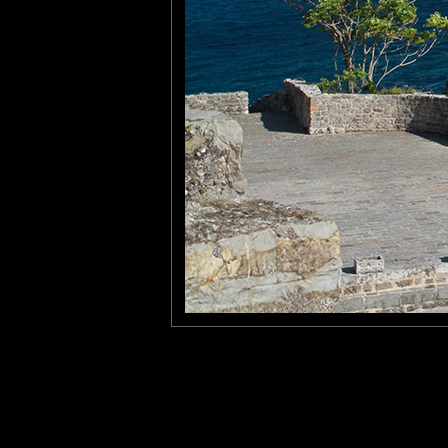
Très jolies couleurs et contraste qui ressemblent bien à la Médi
Roger Dekert
: 22/01/2015
Ca fait du bien ce petit coin de Paradis quand il fait -2 dehors...
Deamin, je ne vais pas bosser. Je prends le maillot et je file dans 
Belle soirée tout le monde.
Laisser un commentaire
Nom
(
E-mail
Site 
Sauvegarder les infos