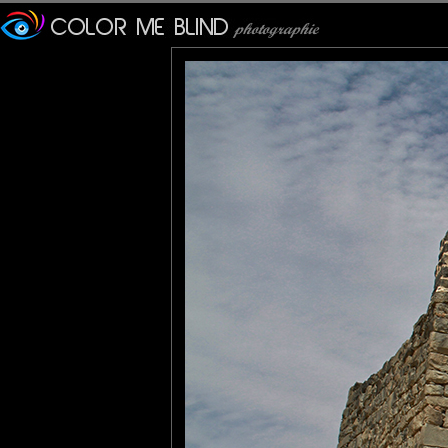
l'oasis d'Azraq, la se
environnant, sur près de 1
Plusieurs civilisations ont
région désertique éloignée 
Au XVIe siècle, l'Empire ot
T. E. Lawrence (Lawrence d
1917, pendant la grande ré
Il installe son bureau dans
Lannic
: 03/11/2014
Des portes en pierres ? C'e
Tu as des photos de la cho