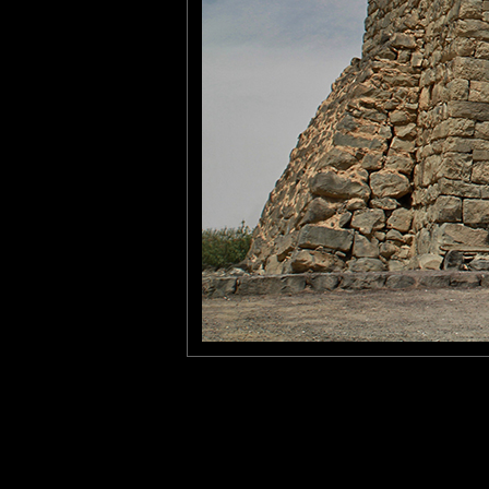
Une bâtisse massive faite po
Fanny V
: 12/11/2014
Très beau... Tant de voyage
Laisser un commentaire
Nom
(
E-mail
Site 
Sauvegarder les infos