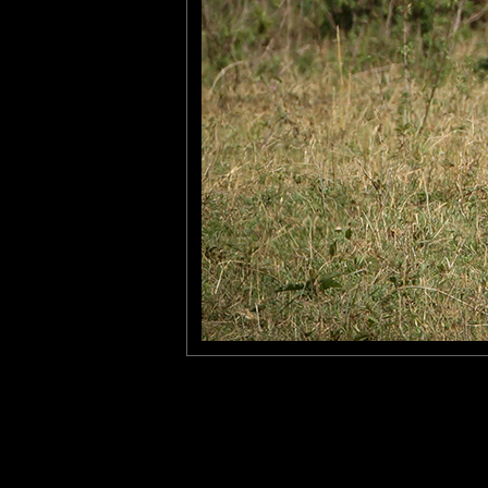
Gaya Nature
: 04/11/2014
Oh, magnifique!! et les couleurs sont très belles.
Pastelle
: 04/01/2015
Trop mignon en effet, l'éléphanteau et son décor...
Laisser un commentaire
Nom
(
E-mail
Site 
Sauvegarder les infos