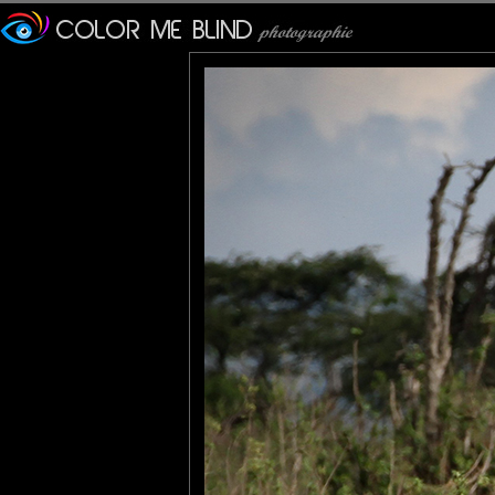
Furax
: 01/11/2014
Photo d'un éléphanteau trop mignon dans le parc national du Se
Le Serengeti, qui s'étend sur 14763 km², est le second parc anim
Environ quatre millions d'animaux dont plus de 400 espèces d'o
tce76
: 01/11/2014
Qu'il est mimi !
Lannic
: 02/11/2014
Il a déjà fière allure le p'tiot !
Surement un bonheur à voir et photographier.
Pancho
: 02/11/2014
Petit mais costaud déjà. Tu as dû te régaller!!