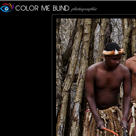
Furax
: 08/09/2014
Photo prise dans un village zoulou en Afrique du Sud.
tce76
: 08/09/2014
Ne manque que Johnny Clegg le zoulou blanc !
Gaya Nature
: 09/09/2014
Et derrière, c'est un énorme tronc d'arbre?
Très belle photo.