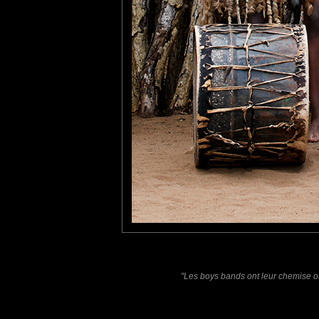
Lannic
: 09/09/2014
En effet, pas de signes d'obésité à remarquer sur les membres
Tatiana
: 09/09/2014
Plus beaux au naturel ;) Belle prise !
Laisser un commentaire
Nom
(
E-mail
Site 
"Les boys bands ont leur chemise ouv
Sauvegarder les infos