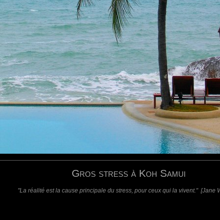
requis)
(requis - ne sera pas affiché)
Web
Gros stress à Koh Samui
"La réalité est la cause principale du stress, pour ceux qui la vivent." [Jane