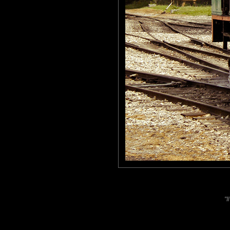
A jouer les américain, un
faire des photos... J'ai man
ma femme ne voulait mêm
décrasser à une fontaine...
Laisser un commentaire
Nom
(
E-mail
Site 
"I
Sauvegarder les infos