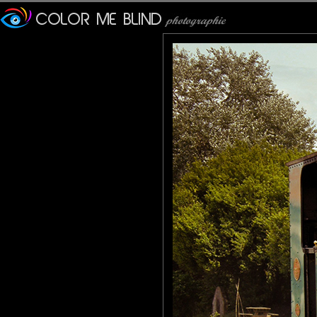
J'avais beauocup aimé cet
arrière ! Très belle prise ic
Pancho
: 01/08/2014
Elle est superbe
Par chez nous c'est le pet
noires sur les vêtements 
pendant la balade
Roger
: 06/08/2014
Elle est petite mais costaud
Comme le petit train des C
monte...