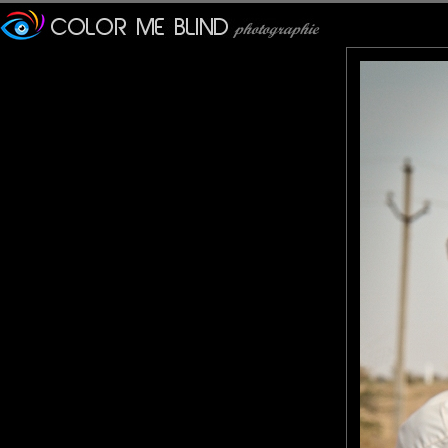
tce76
: 07/04/2014
Impressionnante cette cité en tout cas !
Veronique
: 07/04/2014
Des visages qui ont une vie dans chaque ride.
Lannic
: 08/04/2014
C'est vrai que je les verrais bien dans un film d'Emir Kusturica !
Un excellent coup double
Christine K.
: 09/04/2014
De vraies gueules d'atmosphère ;-)
Gaya Nature
: 10/04/2014
Superbe cette photo! Faut dire aussi que les modèles ont une s