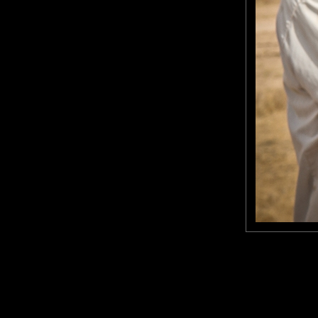
Goddam
: 11/04/2014
Bravo, super photo, j'adore. Et je vois que tu commences finalem
Olivier P
: 11/04/2014
Un double portrait magnifique... Un cliché très fort !!!
Laisser un commentaire
Nom
(
E-mail
Site 
Sauvegarder les infos