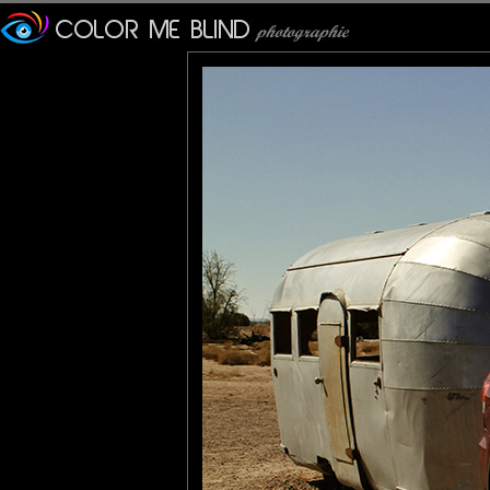
caravane.....je me disais
dormant dedans avant de dé
Lannic
: 11/03/2014
Saisissant le contraste !
Dommage que tu ne l'aies 
fort.
tce76
: 23/03/2014
Excellent !
Elle a un look d'enfer.
C'est ce que je voulais quan
Traverse, pas mal non plus