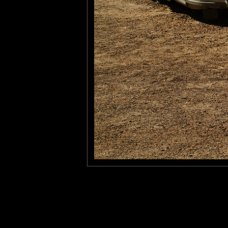
là voici:
http://ekladata.com/sEQ
larhune64@
: 24/03/2014
Le rêve !!! c'est le pied de
Laisser un commentaire
Nom
(
E-mail
Site 
Sauvegarder les infos