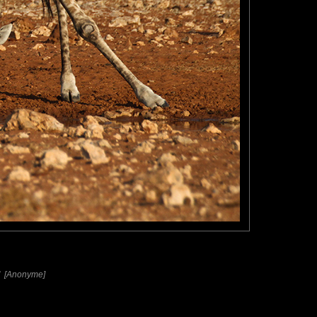
." [Anonyme]