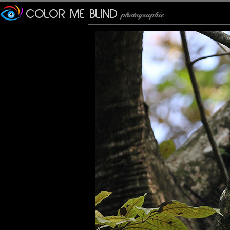
Un animal que l'on ne renc
vois un ) mais nettement 
cruciverbistes.
Merci pour le partage.
Veronique
: 28/11/2013
Jamais vu en effet ailleurs
merci pour les infos.
tce76
: 28/11/2013
Excellent !
JMS\\
: 30/11/2013