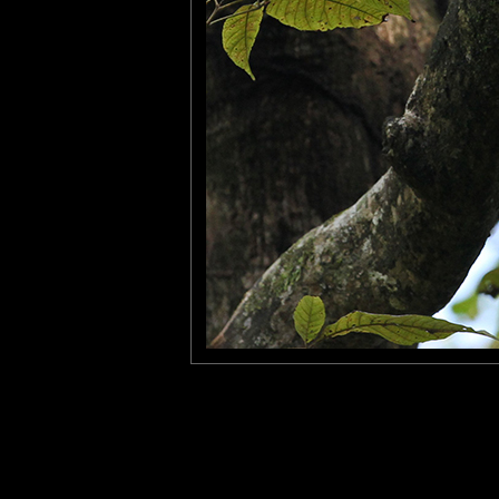
Impressionnant, cette t
regardant.
Fanny
: 02/12/2013
Quelle est jolie ! Belle renc
Laisser un commentaire
Nom
(
E-mail
Site 
Sauvegarder les infos