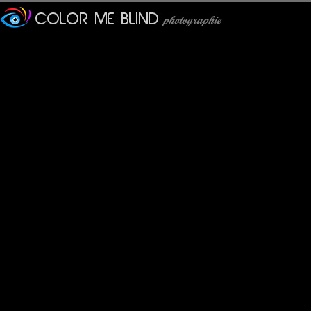
Furax
: 09/11/2013
Photo du "Krusenstern", un quatre-mâts barque russe constr
- Longueur : 114.4 m
- Largeur : 14.02 m
- Hauteur : 51.3 m
- Tirant d'eau : 6.8 m
- Voilure : 3400 m² (il peut arborer 35 voiles)
- Equipage : 257 personnes
- Tonnage: 4700 tonnes
- Vitesse max. : 17.3 nœuds
tce76
: 10/11/2013
Un souvenir de l'Armada avec un joli soleil du matin.