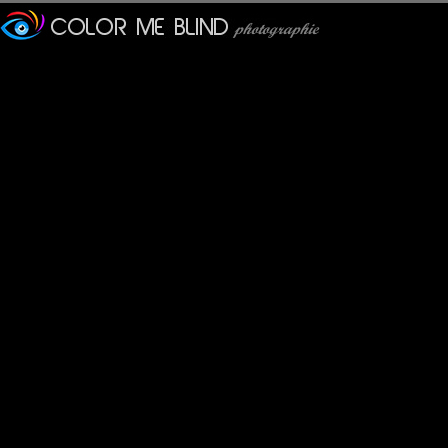
Furax
: 25/09/2013
Photo de l'église de Franschhoek, à une cinquantaine de kilomè
Veronique
: 26/09/2013
Rien à voir avec la photo mais vous faites quoi comme boulot p
Furax
: 26/09/2013
@Véronique :
J'ai fabriqué une machine pour me téléporter, c'est vachement p
Bon, la première fois, ça a un peu merdouillé car une mouche éta
tce76
: 26/09/2013
Ca va nous ramener la pluie !