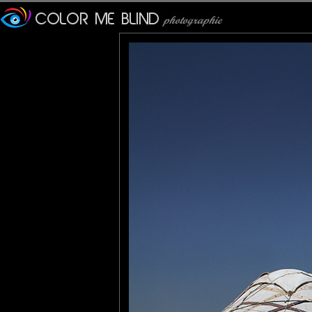
Furax
: 06/07/2013
Photos de yourtes à Ayaz Kala, dans le désert de Kyzyl-Koum.
Le Kyzyl-Koum est un désert partagé entre le Kazakhstan, l'Ou
Véronique
: 07/07/2013
Un paysage enchanteur et une superbe luminosité .
tce76
: 07/07/2013
Tu m'en mettras deux pour mon dessert s'il te plait !
Bonne semaine.
JMS*
: 08/07/2013
Je rêve un jour de passé une nuit... dans une belle yourte comm
Superbe sous ce beau soleil.
Marie
: 09/07/2013
magnifique, ça fait rêver !