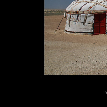
Fanny
: 13/08/2013
Que de voyages dans ce blog, merci de nous faire découvrir to
Pastelle
: 03/09/2013
Le sommet le plus elevé de l'endroit on dirait.
Simple et beau.
Laisser un commentaire
Nom
(
E-mail
Site 
"
Sauvegarder les infos