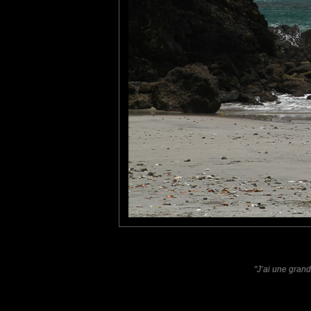
tce76
: 04/07/2013
Taillée au cordeau.
Bravo!
Pastelle
: 03/09/2013
Très belle composition, et j'adore la citation aussi.
Laisser un commentaire
Nom
(
E-mail
Site 
"J’ai une grand
Sauvegarder les infos