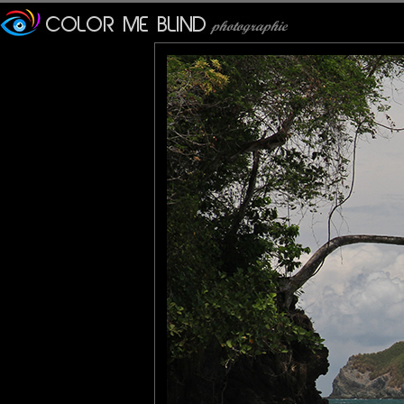
Lannic
: 03/07/2013
Tiens encore une destination qui me tente bien...
Et ce n'est pas cette photo qui me fera changer d'avis.
JMS*
: 04/07/2013
Impeccable !
Un beau paysage marin, bien cadré, avec un beau ciel tourmen
Tatiana
: 04/07/2013
Paradisiaque ;)
tede
: 04/07/2013
Un endroit paradisiaque!!! La citation est excellente. Belle soirée
evelyne dubos
: 04/07/2013
C'est beau et bien composé !