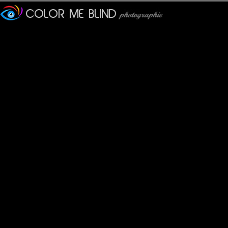
evelyne dubos
: 25/05/2013
Quel portrait touchant, tellement de tristesse dans ses yeux !
JMS*
: 26/05/2013
Une expression qui prend aux tripes.
Un portrait émouvant et vraiment bien réussi !
Albert
: 26/05/2013
Une poignante émotion nous prend à la vue de ce superbe portr
Lannic
: 27/05/2013
Un regard qui en dit long !
Pastelle
: 31/05/2013
Quel portrait ! ♥