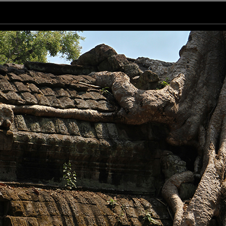
lle soirée.
 voir ça un jour de mes propres yeux.