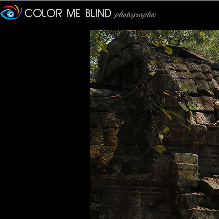
tede
: 04/04/2013
Une vraie merveille cette image, j'adore. Excellente citation :) Be
Lannic
: 04/04/2013
Il me semble avoir déjà vu cet envahisseur !
Certainement une vraie star à Angkor.
tce76
: 04/04/2013
Un endroit qu'il faut forcément voir quand on visite ce pays.
Il ne date pas d'hier cet arbre.
evelyne dubos
: 05/04/2013
Je trouve toujours cela impressionnant et fascinant et j'espère
Lydia.Dd
: 09/04/2013
Telle une pieuvre qui a trouvé une proie ! Fascinant !!