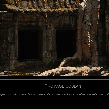
e !!! Et j'adore le titre ;)
requis)
(requis - ne sera pas affiché)
Web
Fromage coulant
nquants sont comme des fromages : ils commencent à se montrer coulants quand ils 