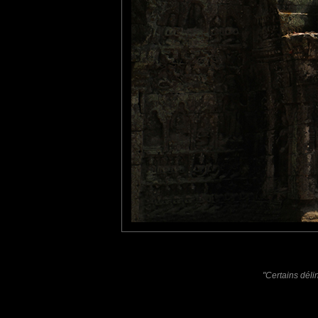
Fanny
: 22/04/2013
Je pensais avoir mis un commentaire sur celle ci mais non.. Superb
Pastelle
: 31/05/2013
Impressionnant. Hallucinant même. Et magnifique.
Laisser un commentaire
Nom
(
E-mail
Site 
"Certains déli
Sauvegarder les infos