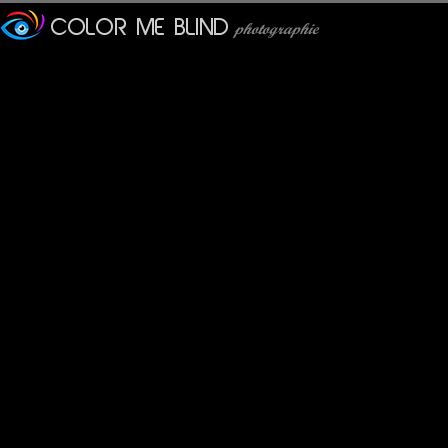
C'est le seul félin à dormir 
Calusarus
: 01/04/2013
Un joli félin. Assurément
tce76
: 01/04/2013
Superbe en effet.
Pastelle
: 02/04/2013
Tellement semblable et si d
Lydia.Dd
: 09/04/2013
Très beau ! On pourrait pre