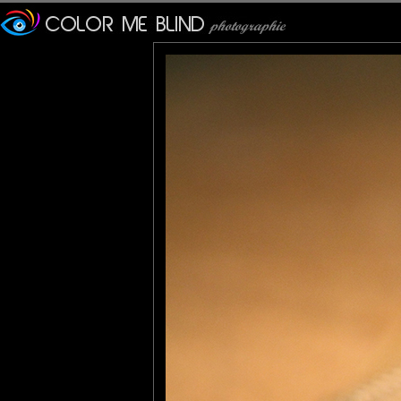
La Namibie, j'en rêve.
bruno
: 23/01/2013
Super comme plan , la pdc est géniale
Lannic
: 25/01/2013
De beaux yeux particulièrement bien mis en évidence avec cette
Marie
: 27/01/2013
impressionnant ! belle photo.
Shana
: 03/02/2013