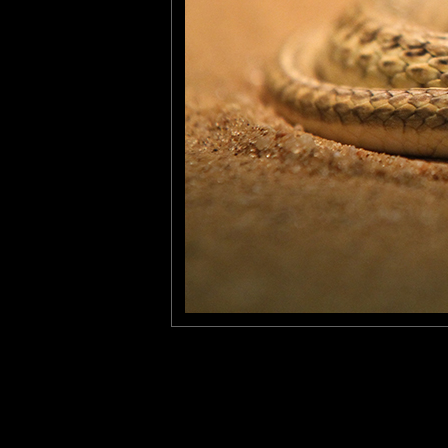
Excellent shoot ! La PDC est magnifiquement bien gérée ! ;-) J'
Gaya Nature
: 06/01/2014
Le bokeh est top! une superbe photo!
Laisser un commenta
Nom
(
E-mail
Site 
Sauvegarder les infos