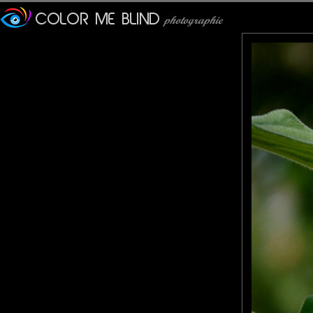
Furax
: 16/12/2012
Jolie p'tite photo carrée !!
Veronique
: 17/12/2012
Les couleurs sont superbes tant de la fleur que du papillon.
JacklineG
: 17/12/2012
Un régal de finesse et de couleurs ! Bonne journée
photoamoi
: 19/12/2012
Etonnant de voir un papillon à cette époque de l'année. Entout 
tede
: 19/12/2012
Splendide macro, la lumière et les couleurs sont magnifiques. Be