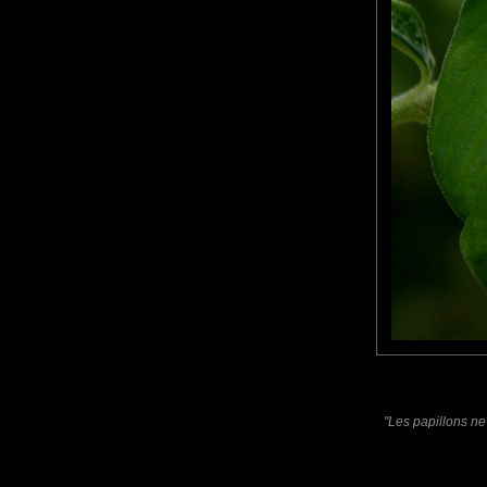
Pastelle
: 27/12/2012
De toute beauté. Avec une citation très poétique. :)
Shana
: 01/01/2013
Très jolie prise, j'aime beaucoup ...
Laisser un commentaire
Nom
(
E-mail
Site 
"Les papillons ne
Sauvegarder les infos