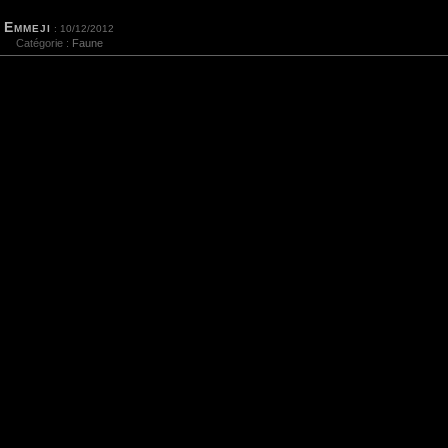
Emmeji
: 10/12/2012
Catégorie :
Faune