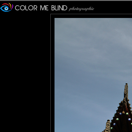
Le tremblement de terre 
ramené sa hauteur à 43m r
La pagode est faite d'une s
tce76
: 03/12/2012
Merci pour toutes ces expl
est au pied.
evelyne dubos
: 04/12/2012
Une belle architecture typ
JacklineG
: 04/12/2012
Elle a subi un tassement