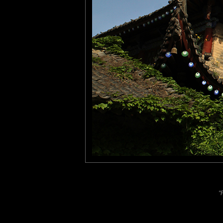
terre ! sourire... j'aime b
superbes détails de cette a
tede
: 10/12/2012
Splendide architecture, sup
Laisser un commentaire
Nom
(
E-mail
Site 
"
Sauvegarder les infos