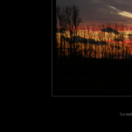
Marie
: 13/12/2012
superbes couleurs !
Fanny
: 25/12/2012
Quel beau paysage !
Laisser un commentaire
Nom
(
E-mail
Site 
"La viei
Sauvegarder les infos