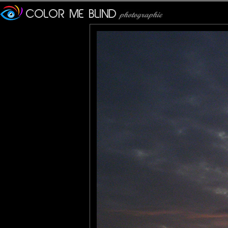
Those colors are totally magical! Wonderful image!
tce76
: 19/11/2012
Les arbres en feu: impressionnant.
Roger
: 21/11/2012
Décidément, cette année, je trouve que l'automne est vraiment u
Ce sont des photos comme celle ci qui m'inspirent ce commentai
Les arbres au loin semblent taillés au cordeau.
Les nuages jouent avec le soleil et au devant, la terre reste hu
:o)
JPS
: 26/11/2012
Fabuleuse netteté de ces arbres dénudo-dépoilés !!!! et sublime 
Pastelle
: 13/12/2012
Les contrastes sont fascinants.