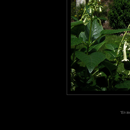
Tu as l'oeil. Pour l'observation et pour le cadrage.
Roger
: 21/11/2012
Le pauvre, il portait un nom prédestiné...
:(
Combien d'hommes et de femmes périront encore à cause de la 
Laisser un commentaire
Nom
(
E-mail
Site 
"En te
Sauvegarder les infos