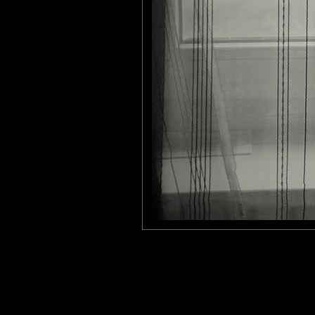
Darkmoumoune
: 20/11/2009
Ma chère Yata, elle est trop mimi!! un vrai amour^^
très belle photo mon cher metalbass
Arnaud
: 22/11/2009
Plein de poésie et de verticalités. On croirait presque voir les r
Laisser un commentaire
Nom
(
E-mail
Site 
Sauvegarder les infos