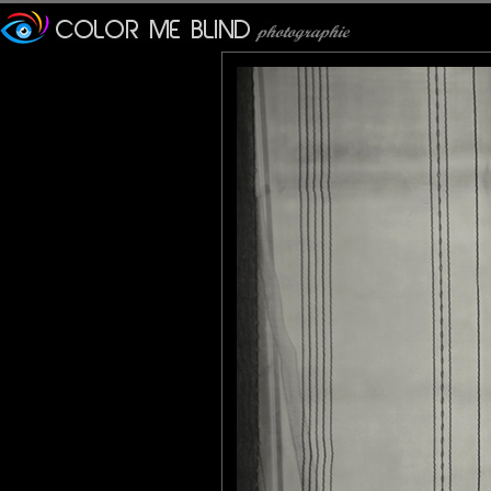
Emmeji
: 20/11/2009
J'aime beaucoup cha ...