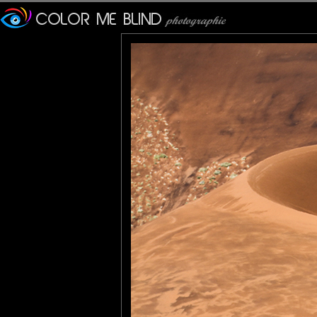
Veronique
: 30/09/2012
Magnifique pureté de lignes
JMS*
: 30/09/2012
Magnifique...grandiose, je n'ai qu'un regret c'est ne pas pouvoi
BRAVO!
tce76
: 30/09/2012
C'est bien une de mes prochaines destinations.
Pavan Kaul
: 30/09/2012
A stunning composition with that fabulous sense of scale! Great 
Lydia.Dd
: 30/09/2012
Superbe ces dunes et ce premier plan champ de bataille .