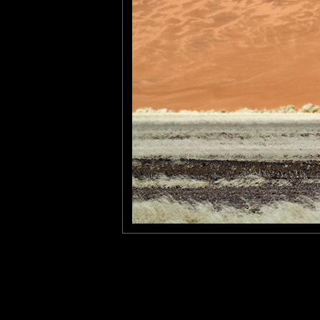
Pastelle
: 01/10/2012
Fabuleux. L'endroit, la rencontre, la composition.
evelyne dubos
: 02/10/2012
jolie courbe de la dune. Avec ce combat de sprigboks cela devi
Laisser un commentaire
Nom
(
E-mail
Site 
Sauvegarder les infos