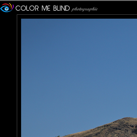
Furax
: 18/09/2012
Que pouvait-on bien faire aux criminels en haut de cette jolie 
Euh... Bah une sorte de Base Jump sans parachute...
Aaaaaaahhhhhhhh !!!!!!!!!
Boooooom.....
Veronique
: 19/09/2012
Une vraie roche Tarpéienne !
JMS*
: 20/09/2012
Oui, bon, OK...