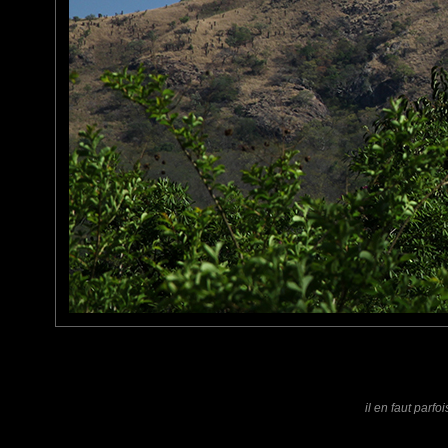
Pastelle
: 20/09/2012
J'ai lu trop vite, j'ai vu "érection rock"
Bon, je sors.
tede
: 21/09/2012
Superbe paysage et drôle de nom!!! Bonne journée.
Laisser un commentaire
Nom
(
E-mail
Site 
il en faut parf
Sauvegarder les infos