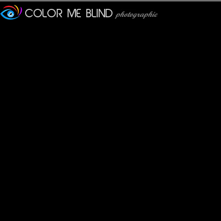
Je me demande quel goût peut
à la santé !
bises
larhune64
: 17/06/2012
Uninstant d'intimité parfai
Marie
: 20/06/2012
très beau cadrage.
Pastelle
: 15/07/2012
Sympa le cadrage.
Pour le lait, tu as goûté ?