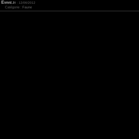
Emmeji
: 12/06/2012
Catégorie :
Faune