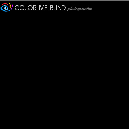
Joliment cadré , et l'oiseau est un plus à l'ode à la liberté. Bien v
MAMYNI
: 05/06/2012
Un cadrage inhabituel...découvetrte dans la verdure et pas sur l
J'aime bcp!
JPS
: 05/06/2012
j'ai reconnu !! le lac d'Annecy ???
larhune64
: 06/06/2012
bel encadrement pour cette jolie composition
Marie
: 06/06/2012
excellent cadrage.
Olivier
: 06/06/2012