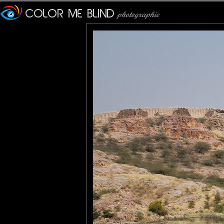
Tatiana
: 25/05/2012
Superbe lumière et teintes,
JPS
: 26/05/2012
J'veux mourir là !!!!!!!!!!!!!!!!!
larhune64
: 26/05/2012
Joli paysage , la nature est
evelyne dubos
: 27/05/2012
un adorable petit temple da
Cécilia
: 28/05/2012