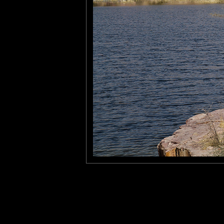
Un endroit charmant !!
bises
Pastelle
: 31/05/2012
Très belle composition en p
Laisser un commentaire
Nom
(
E-mail
Site 
Sauvegarder les infos