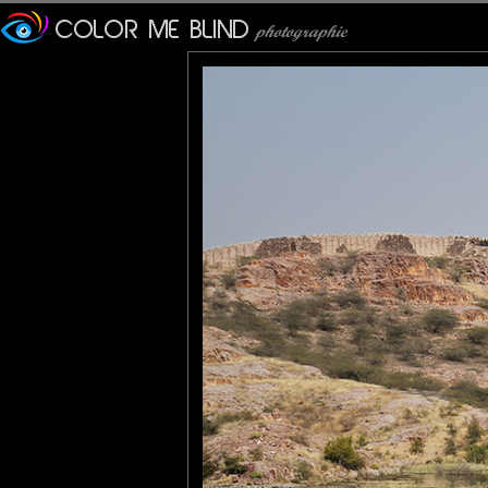
PhotOpus
: 25/05/2012
Une belle composition ce paysage ...
Tatiana
: 25/05/2012
Superbe lumière et teintes, une belle compo qui nous fait voyage
JPS
: 26/05/2012
J'veux mourir là !!!!!!!!!!!!!!!!!!!!
larhune64
: 26/05/2012
Joli paysage , la nature est sauvage , mais l'édifice est magnifi
evelyne dubos
: 27/05/2012
un adorable petit temple dans un environnment fort plaisant, mag