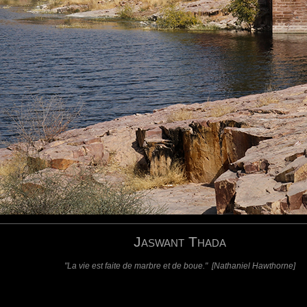
requis)
(requis - ne sera pas affiché)
Web
Jaswant Thada
"La vie est faite de marbre et de boue." [Nathaniel Hawthorne]