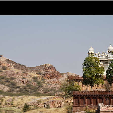
r ;)
que
ique India !