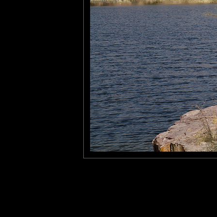
Cécilia
: 28/05/2012
Un endroit charmant !!
bises
Pastelle
: 31/05/2012
Très belle composition en plus du charme de l'endroit.
Laisser un commentaire
Nom
(
E-mail
Site 
Sauvegarder les infos