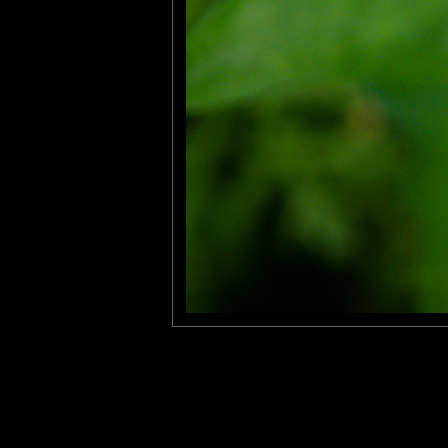
larhune64
: 26/05/2012
Superbe , une netteté exceptionnelle sur les détails et notemmen
Pastelle
: 31/05/2012
Jolie la photo. Mais pour la citation, je me demande si l'inverse 
Laisser un commentaire
Nom
(
E-mail
Site 
Sauvegarder les infos