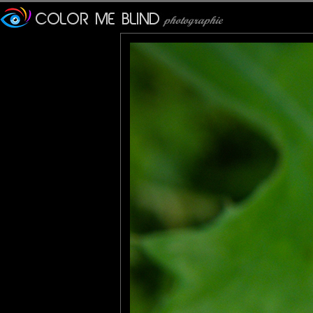
tce76
: 11/05/2012
C'est le moment de le dire!
JMS*
: 12/05/2012
Une image digne des précédentes, toujours très soignées.
mariana
: 12/05/2012
wonderful closeup
mhelene
: 12/05/2012
Très jolie photo !
Bruno F
: 15/05/2012
Une très belle macro !