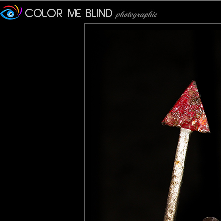
Bonne journée.
Olivier
: 27/04/2012
C'est pas l'animal le plus n
PhotOpus
: 28/04/2012
Grrrr ! Ils me feront tjrs f
coté un peu théâtral.
Pastelle
: 29/04/2012
Wow. Une extraordinaire ph
Suis sous le choc et sous 
Faut pas la laisser dans l'