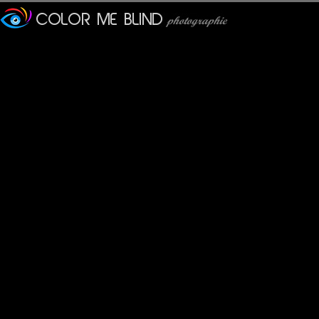
olivier paillet
: 26/02/2012
Un très joli portrait animalier ! Bien joué !
PhotOpus
: 26/02/2012
Quelle compo ! Des contrastes everywhere. Super et bravo
Lydia.Dd
: 28/02/2012
Si j'en crois la citation ........l'avenir est assuré et nous auron
Superbe ce cheval bagnard !
laurence
: 28/02/2012
Beau portrait animalier !
Bruno F
: 29/02/2012
Ah tiens... celui-là, je l'aidéjà vu quelque part !!!!
;)