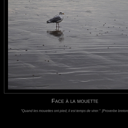
requis)
(requis - ne sera pas affiché)
Web
Face à la mouette
"Quand les mouettes ont pied, il est temps de virer." [Proverbe breton