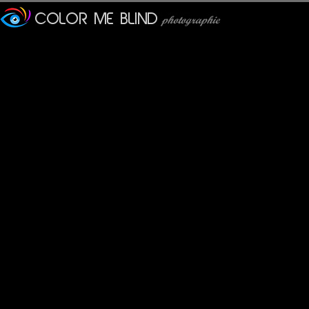
Veronique
: 08/02/2012
le proverbe m'a bien fait rire !! Très belle plage qui ne semble ja
JMS*
: 09/02/2012
J'aime beaucoup ces couleurs gris-bleu.
Une image sobre comme je les aime.
London Caller
: 09/02/2012
Composition belle et propre.
evelyne dubos
: 09/02/2012
Cette mouette pose fièrement sur ce beau dégradé de tons gris
Jean-Luc
: 09/02/2012
Une perspective iodée qui m'attire, et un proverbe hilarant ! m