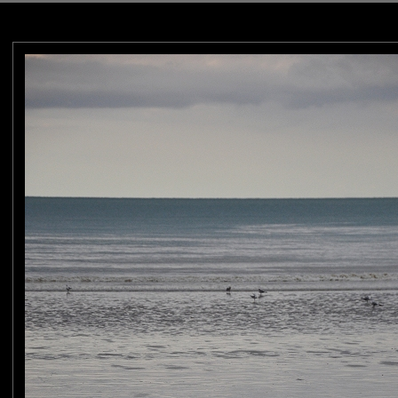
mais s'arrêter
 bleutés.
erci pour ce bon moment