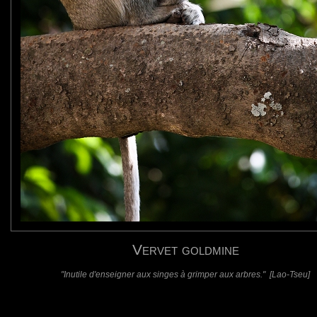
requis)
(requis - ne sera pas affiché)
Web
Vervet goldmine
"Inutile d'enseigner aux singes à grimper aux arbres." [Lao-Tseu]