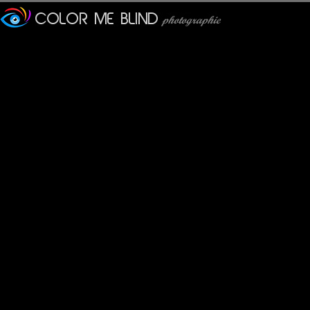
Furax
: 28/01/2012
Photo d'un d'un singe vervet.
Ce primate est semi-terrestre, il peut vivre aussi bien sur terre
tede
: 28/01/2012
Il est splendide dans cette lumière, magnifique bokeh. Bonne so
Marie LC
: 29/01/2012
Jolie capture dans une belle lumière