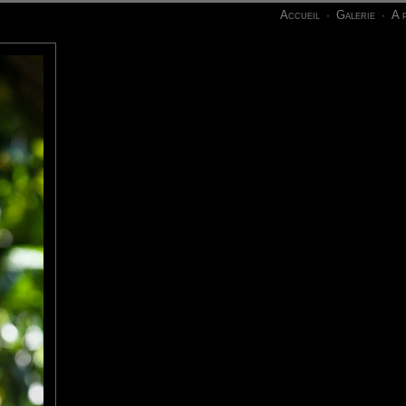
Accueil
Galerie
A 
·
·