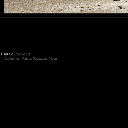
E-mail
Site 
Sauvegarder les infos
Furax
: 05/11/2011
Catégories :
Faune
,
Paysages
,
Pérou