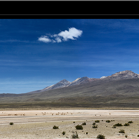
petit nuage ! Bonne soirée
urnée.
 cette étendue de terre !
le belle façon...
requis)