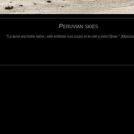
(requis - ne sera pas affiché)
Web
Peruvian skies
"La terre est notre mère : elle enfante nos corps et le ciel y joint l'âme." [Marcu