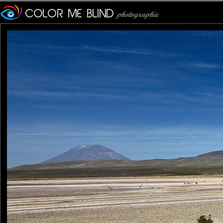
jacklineG
: 09/11/2011
Grandiose ! Quelle belle immensité et cerise sur le gateau : ce 
tede
: 10/11/2011
Un paysage de toute beauté, splendide panoramique. Bonne jo
mhelene
: 10/11/2011
Magnifique cadrage et superbes couleurs . C'est impressionnant
Pastelle
: 10/11/2011
Ca fait du bien de sortir du trou de l'image précédente, et de quel
Laisser un commentaire
Nom
(