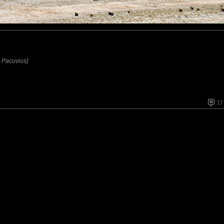
s Pacuvius]
17