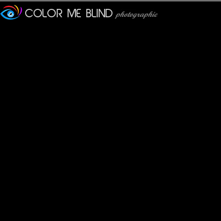
quelle idée d'être aussi patient !!!
Calusarus
: 03/11/2011
Quelle photo ! Un résultat très Pro
JMS*
: 04/11/2011
Ouf... j'en reste baba !
mhelene
: 04/11/2011
Wow ...Superbe cadrage , c'est à Pompéi ?
tede
: 04/11/2011