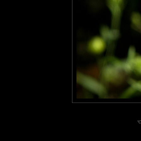
- Quoi??
- BZZZZZZ ZZBBZZZZZ
- Bin oui, j'suis con !!!
Roger
: 20/11/2011
Cette photo ( Superbe macro soit dit en passant... ) me fait pens
;o)
Bonne soirée à toi.
Laisser un commentaire
Nom
(
E-mail
Site 
"C
Sauvegarder les infos