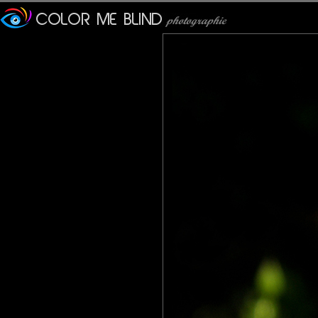
super closeup in such a generous light !
Lannicl
: 20/10/2011
Tu es sûre qu'ils déjeunent ? J'ai moi l'impression qu'ils sont en 
Quoi qu'il en soit c'est une excellente photo . Même la fleur sem
tce76
: 21/10/2011
Le baiser ne nous est pas réservé. Superbe instantané.
larhune64
: 25/10/2011
Très belle macro , une netteté sur les ailes qui fait la différence
Pastelle
: 30/10/2011
Jolie capture d'un moment intime. Me demande combien de temp
JPS
: 03/11/2011
- BZZZ BZZZ ZZZB ..