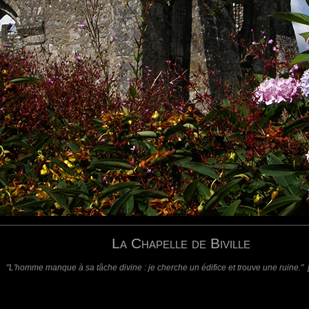
 lui faudrait pas grand choses pour "revivre"....
requis)
(requis - ne sera pas affiché)
Web
La Chapelle de Biville
"L'homme manque à sa tâche divine : je cherche un édifice et trouve une ruine." 