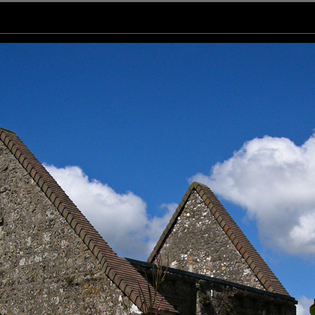
u de toit sur cette église .
encadrent agréablement cette ruine .