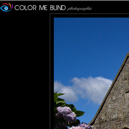
J'aime toutes les vieilles pierres
Bisous
JMS*
: 21/08/2011
Une ruine qui mériterai largement que l'on s'occupe d'elle...
Un bel écrin de fleurs et ce beau ciel la mette bien en valeur.
rem_la
: 21/08/2011
ne pas oublier son parapluie pour aller à la messe
tce76
: 21/08/2011
C'est dans ma proche campagne.
Lannic
: 22/08/2011
J'ai l'étrange impression en regardant ta photo qu'il n'y a jamais e
Une belle compo en tout cas avec ces quelques hortensias qui 
Roger
: 24/08/2011