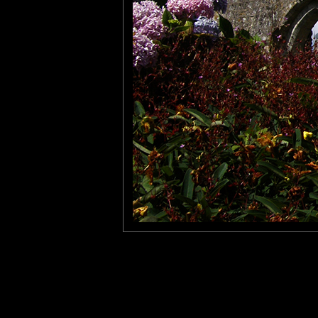
Si le toit s'est envolé, le reste de la bâtisse semble solide, il ne
En tous les cas, elle est joliment entourée d'hortensias.
Magnifiques couleurs...
Amicalement.
Pastelle
: 07/09/2011
Le cadrage sur fond d'hortensias lui va bien...
Laisser un commentaire
Nom
(
E-mail
Site 
Sauvegarder les infos