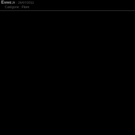
Emmeji
: 28/07/2011
Catégorie :
Flore