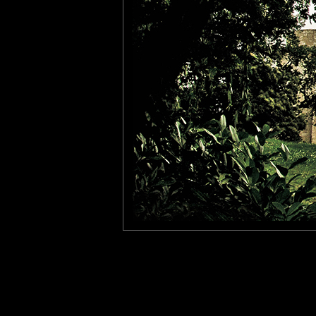
Fanny
: 14/07/2011
Oh, j'aime beaucoup!
Pavan Kaul
: 18/07/2011
Beautifully framed..lovely colors and detail!
Laisser un commentaire
Nom
(
E-mail
Site 
Sauvegarder les infos