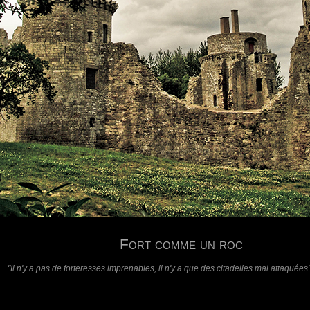
requis)
(requis - ne sera pas affiché)
Web
Fort comme un roc
"Il n'y a pas de forteresses imprenables, il n'y a que des citadelles mal attaqué