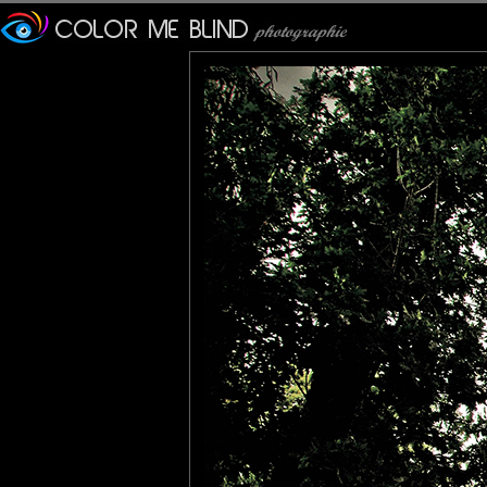
tede
: 12/07/2011
Un cadrage parfait et un traitement vraiment adéquat, splendide
Veronique
: 12/07/2011
Super cadrage pour les donjons. Je pensais à l'Ecosse
Akaruiphoto
: 12/07/2011
Joli cadrage et traitement pour cette ancienne forteresse.
Cécilia
: 12/07/2011
on croirait un vieux château écossais ... j'aime beaucoup le trai
bises
Marie
: 12/07/2011
le post traitement est superbe, beau travail, belle compo.