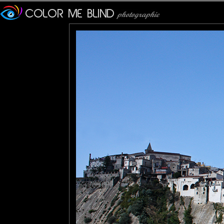
Mieux vaut éviter le vélo !!!!
Joli !
mariana
: 20/06/2011
Brilliant framing . Super perspective .
Cécilia
: 20/06/2011
joli petit village ... on doit avoir une belle vue depuis les fenêtres 
bises
MAMYNI
: 20/06/2011
Accroché à la montagne, on doit avoir une vue formidable de là-
Un beau panoramique!
Bises.
Pavan Kaul
: 21/06/2011
WOW!! I'd give anything to be there! A wonderful image with fantas
Marie LC
: 22/06/2011