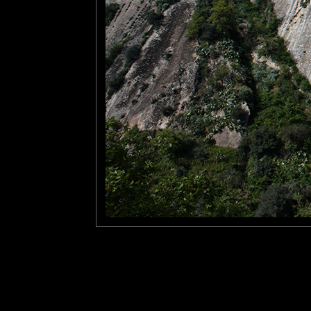
Un très beau village photographié avec un piqué excellent
tce76
: 28/06/2011
Une très impressionnante courbure naturelle, magnifiée par ta p
Bravo!
Au fait, c'est quel village d'italie?
Laisser un commentaire
Nom
(
E-mail
Site 
Sauvegarder les infos