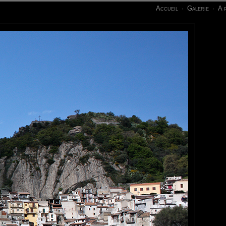
Accueil
Galerie
A 
·
·