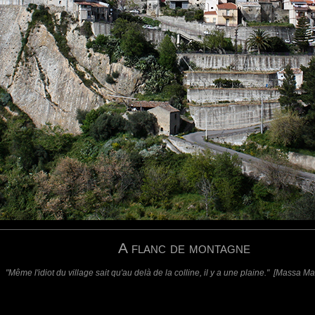
hoto.
requis)
(requis - ne sera pas affiché)
Web
A flanc de montagne
"Même l'idiot du village sait qu'au delà de la colline, il y a une plaine." [Massa 