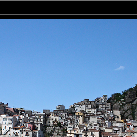
;)
haut!
tic color, composition and detail! I love it!!