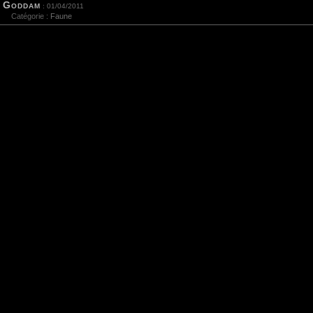
Goddam
: 01/04/2011
Catégorie :
Faune