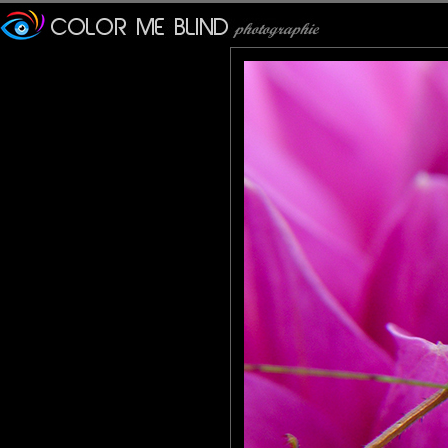
Fabuleuse ta macro, je ne peux qu'être fan!!! Belle journée.
tede
: 03/03/2011
J'ai aussi un Olympus, un appareil génial pour la macro. Bonne 
Christian Richer
: 03/03/2011
Rose et vert pour une macro psychédélique très réussie ! Brav
Calusarus
: 04/03/2011
Une merveille. Le contraste entre la sauterelle et la fleur est sai
larhune64
: 04/03/2011
Magnifique macro , c'est une très belle prise et un joli mariage 
Roger
: 04/03/2011
Superbe...