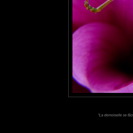
Un bijou posé sur son écrin...
Le genre de photo dont on aimerait dire... " C'est moi qui l'ai faite.
Bravo..!
:o)
MARIANA
: 05/03/2011
SUPER closeup or macro ;)
Laisser un commentaire
Nom
(
E-mail
Site 
"La demoiselle se fâch
Sauvegarder les infos